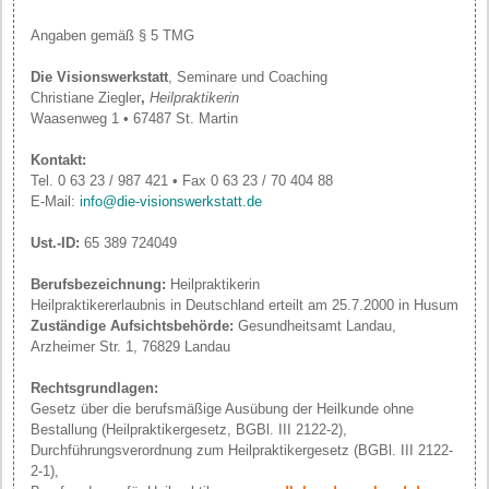
Angaben gemäß § 5 TMG
Die Visionswerkstatt
, Seminare und Coaching
Christiane Ziegler
,
Heilpraktikerin
Waasenweg 1 • 67487 St. Martin
Kontakt:
Tel. 0 63 23 / 987 421 • Fax 0 63 23 / 70 404 88
E-Mail:
info@die-visionswerkstatt.de
Ust.-ID:
65 389 724049
Berufsbezeichnung:
Heilpraktikerin
Heilpraktikererlaubnis in Deutschland erteilt am 25.7.2000 in Husum
Zuständige Aufsichtsbehörde:
Gesundheitsamt Landau,
Arzheimer Str. 1, 76829 Landau
Rechtsgrundlagen:
Gesetz über die berufsmäßige Ausübung der Heilkunde ohne
Bestallung (Heilpraktikergesetz, BGBl. III 2122-2),
Durchführungsverordnung zum Heilpraktikergesetz (BGBl. III 2122-
2-1),